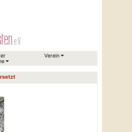
der
Verein
me
rsetzt