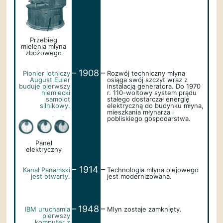
Przebieg
mielenia młyna
zbożowego
_
_
1908
Pionier lotniczy
Rozwój techniczny młyna
August Euler
osiąga swój szczyt wraz z
buduje pierwszy
instalacją generatora. Do 1970
niemiecki
r. 110-woltowy system prądu
samolot
stałego dostarczał energię
silnikowy.
elektryczną do budynku młyna,
mieszkania młynarza i
pobliskiego gospodarstwa.
Panel
elektryczny
_
_
1914
Kanał Panamski
Technologia młyna olejowego
jest otwarty.
jest modernizowana.
_
_
1948
IBM uruchamia
Mlyn zostaje zamknięty.
pierwszy
komputer z