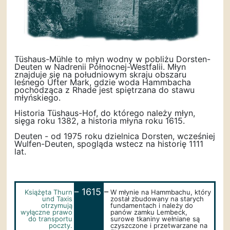
Tüshaus-Mühle to młyn wodny w pobliżu Dorsten-
Deuten w Nadrenii Północnej-Westfalii. Młyn
znajduje się na południowym skraju obszaru
leśnego Üfter Mark, gdzie woda Hammbacha
pochodząca z Rhade jest spiętrzana do stawu
młyńskiego.
Historia Tüshaus-Hof, do którego należy młyn,
sięga roku 1382, a historia młyna roku 1615.
Deuten - od 1975 roku dzielnica Dorsten, wcześniej
Wulfen-Deuten, spogląda wstecz na historię 1111
lat.
_
_
1615
Książęta Thurn
W młynie na Hammbachu, który
und Taxis
został zbudowany na starych
otrzymują
fundamentach i należy do
wyłączne prawo
panów zamku Lembeck,
do transportu
surowe tkaniny wełniane są
poczty.
czyszczone i przetwarzane na