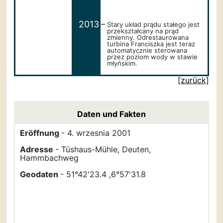
_
2013
Stary układ prądu stałego jest
przekształcany na prąd
zmienny. Odrestaurowana
turbina Franciszka jest teraz
automatycznie sterowana
przez poziom wody w stawie
młyńskim.
[zurück]
Daten und Fakten
Eröffnung
- 4. wrzesnia 2001
Adresse
- Tüshaus-Mühle, Deuten,
Hammbachweg
Geodaten
- 51°42'23.4 ,6°57'31.8