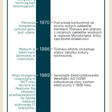
kontrolą kart
dziurkujących.
_
_
1970
Pierwsza
Pod presją konkurencji ze
kompletna
strony dużych zakładów,
synteza genu
Hermann Tüshaus jest jednym
jest udana.
z ostatnich zakładów wodnych
w regionie Münsterland, który
zaprzestał działalności.
_
_
1986
Wybuch w
Tüshaus-Mühle otrzymuje
elektrowni
status zabytku kultury
atomowej w
technicznej.
Czarnobylu.
_
_
1989
Misja Voyagera
Vereinigte Elektrizitätswerke
rozpoczęta w
Westfalen AG (VEW)
1977 roku
odbudowują stary system
dociera do
elektryczny z 1908 roku.
Neptuna. Na
obrazach
przekazywanych
na Ziemię
badacze
wykrywają 12
księżyców.