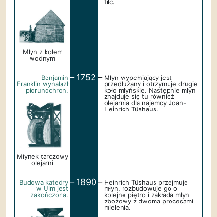
filc.
Młyn z kołem
wodnym
_
_
1752
Benjamin
Młyn wypełniający jest
Franklin wynalazł
przedłużany i otrzymuje drugie
piorunochron.
koło młyńskie. Następnie młyn
znajduje się tu również
olejarnia dla najemcy Joan-
Heinrich Tüshaus.
Młynek tarczowy
olejarni
_
_
1890
Budowa katedry
Heinrich Tüshaus przejmuje
w Ulm jest
młyn, rozbudowuje go o
zakończona.
kolejne piętro i zakłada młyn
zbożowy z dwoma procesami
mielenia.