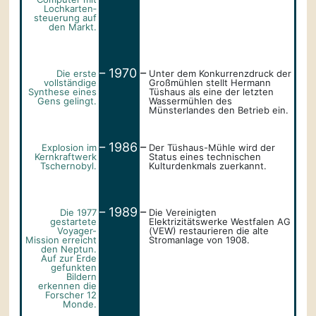
Lochkarten­
steuerung auf
den Markt.
_
_
1970
Die erste
Unter dem Konkurrenzdruck der
vollständige
Großmühlen stellt Hermann
Synthese eines
Tüshaus als eine der letzten
Gens gelingt.
Wassermühlen des
Münsterlandes den Betrieb ein.
_
_
1986
Explosion im
Der Tüshaus-Mühle wird der
Kernkraftwerk
Status eines technischen
Tschernobyl.
Kulturdenkmals zuerkannt.
_
_
1989
Die 1977
Die Vereinigten
gestartete
Elektrizitätswerke Westfalen AG
Voyager-
(VEW) restaurieren die alte
Mission erreicht
Stromanlage von 1908.
den Neptun.
Auf zur Erde
gefunkten
Bildern
erkennen die
Forscher 12
Monde.