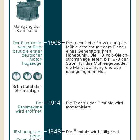
Mahlgang der
Kornmühle
_
_
1908
Der Flugpionier
Die technische Entwicklung der
August Euler
Mühle erreicht mit dem Einbau
baut die ersten
eines Generators ihren
deutschen
Höhepunkt. Die 110-Volt-Gleich­
Motor­
stromanlage liefert bis 1970 den
flugzeuge.
Strom für das Mühlengebäude,
die Müllerwohnung und den
nahegelegenen Hof.
Schalttafel der
Stromanlage
_
_
1914
Der
Die Technik der Ölmühle wird
Panamakanal
modernisiert.
wird eröffnet.
_
_
1948
IBM bringt den
Die Ölmühle wird stillgelegt.
ersten
Computer mit